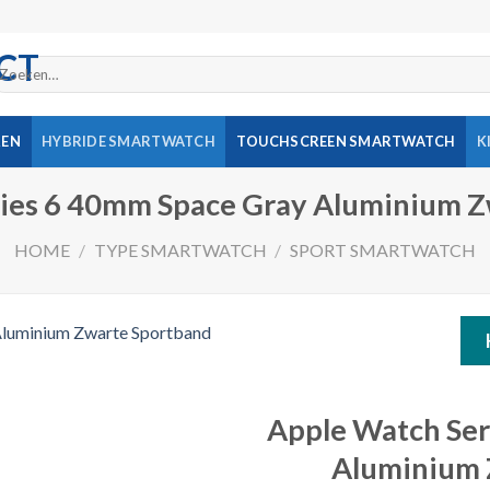
oeken
ar:
REN
HYBRIDE SMARTWATCH
TOUCHSCREEN SMARTWATCH
K
ies 6 40mm Space Gray Aluminium 
HOME
/
TYPE SMARTWATCH
/
SPORT SMARTWATCH
Apple Watch Ser
Toevoegen
aan
Aluminium 
verlanglijst