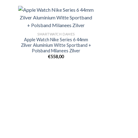
egen
Toevoegen
SMARTWATCH DAMES
n
aan
Apple Watch Nike Series 6 44mm
lijst
verlanglijst
Zilver Aluminium Witte Sportband +
Polsband Milanees Zilver
€
558,00
SMARTWA
Apple Watch Nik
Aluminium Wi
€
32