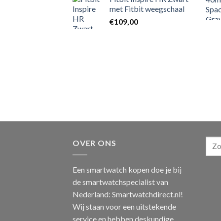
met Fitbit weegschaal
€
109,00
OVER ONS
Een smartwatch kopen doe je bij
de smartwatchspecialist van
Nederland: Smartwatchdirect.nl!
Wij staan voor een uitstekende
service en hebben deskundige