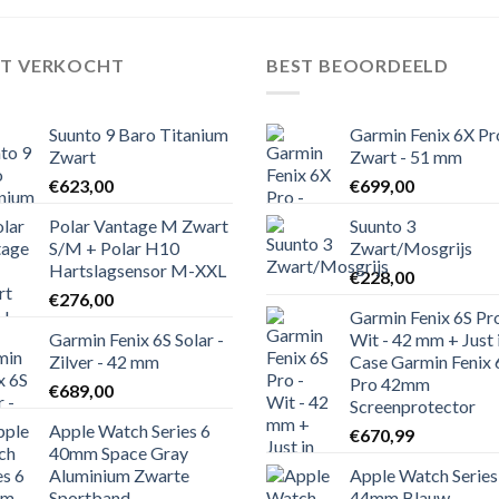
ST VERKOCHT
BEST BEOORDEELD
Suunto 9 Baro Titanium
Garmin Fenix 6X Pr
Zwart
Zwart - 51 mm
€
623,00
€
699,00
Polar Vantage M Zwart
Suunto 3
S/M + Polar H10
Zwart/Mosgrijs
Hartslagsensor M-XXL
€
228,00
€
276,00
Garmin Fenix 6S Pro
Garmin Fenix 6S Solar -
Wit - 42 mm + Just 
Zilver - 42 mm
Case Garmin Fenix 
Pro 42mm
€
689,00
Screenprotector
Apple Watch Series 6
€
670,99
40mm Space Gray
Aluminium Zwarte
Apple Watch Series
Sportband
44mm Blauw