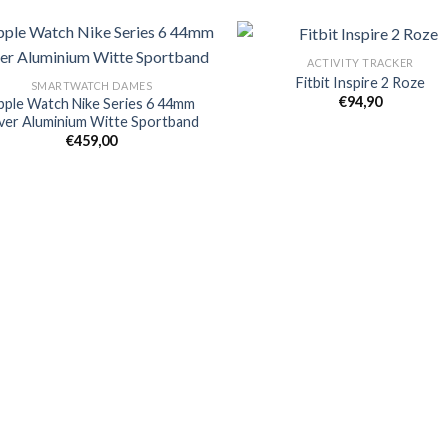
ACTIVITY TRACKER
Fitbit Inspire 2 Roze
SMARTWATCH DAMES
€
94,90
pple Watch Nike Series 6 44mm
Toevoegen
Toevo
lver Aluminium Witte Sportband
aan
aa
verlanglijst
verlang
€
459,00