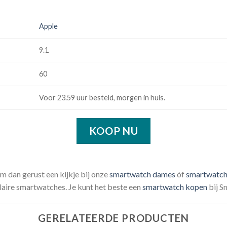
Apple
9.1
60
Voor 23.59 uur besteld, morgen in huis.
KOOP NU
em dan gerust een kijkje bij onze
smartwatch dames
óf
smartwatch
aire smartwatches. Je kunt het beste een
smartwatch kopen
bij S
GERELATEERDE PRODUCTEN