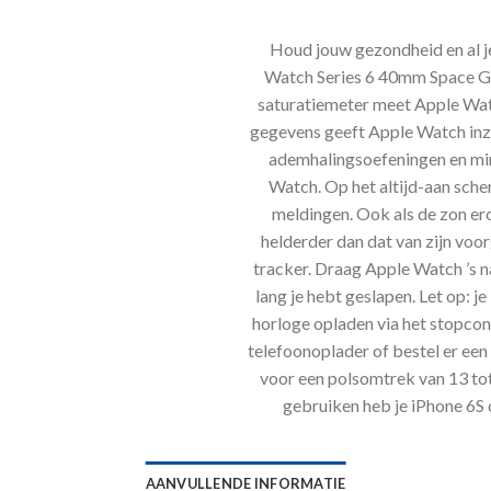
Houd jouw gezondheid en al je
Watch Series 6 40mm Space G
saturatiemeter meet Apple Watc
gegevens geeft Apple Watch inzic
ademhalingsoefeningen en min
Watch. Op het altijd-aan scher
meldingen. Ook als de zon ero
helderder dan dat van zijn voo
tracker. Draag Apple Watch ’s n
lang je hebt geslapen. Let op: j
horloge opladen via het stopcon
telefoonoplader of bestel er een
voor een polsomtrek van 13 tot
gebruiken heb je iPhone 6S 
AANVULLENDE INFORMATIE