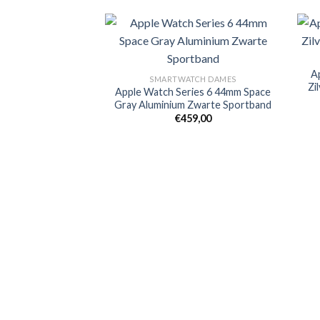
A
Toevoegen
SMARTWATCH DAMES
Zi
aan
Apple Watch Series 6 44mm Space
verlanglijst
Gray Aluminium Zwarte Sportband
€
459,00