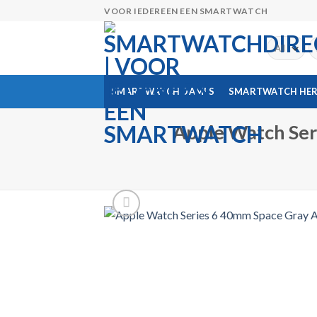
Skip
VOOR IEDEREEN EEN SMARTWATCH
to
content
Z
na
SMARTWATCH DAMES
SMARTWATCH HE
Apple Watch Ser