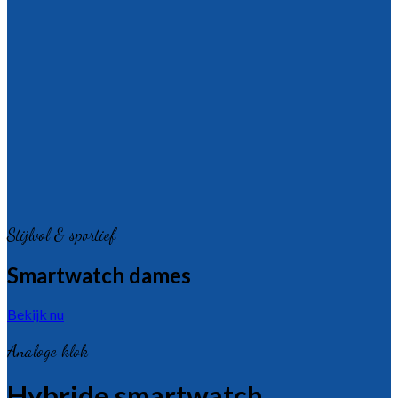
Stijlvol & sportief
Smartwatch dames
Bekijk nu
Analoge klok
Hybride smartwatch