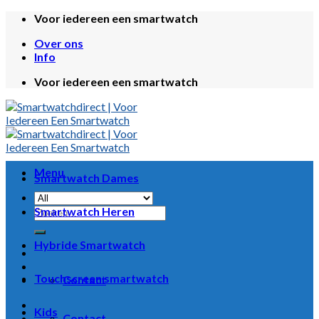
Skip
Voor iedereen een smartwatch
to
Over ons
content
Info
Voor iedereen een smartwatch
Menu
Smartwatch Dames
Zoeken
Smartwatch Heren
naar:
Hybride Smartwatch
Touchscreen smartwatch
Contact
Kids
Contact