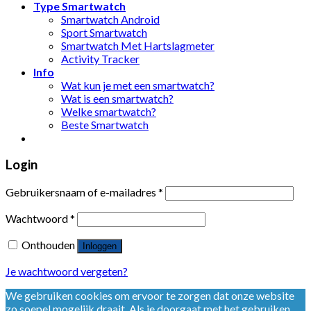
Type Smartwatch
Smartwatch Android
Sport Smartwatch
Smartwatch Met Hartslagmeter
Activity Tracker
Info
Wat kun je met een smartwatch?
Wat is een smartwatch?
Welke smartwatch?
Beste Smartwatch
Login
Gebruikersnaam of e-mailadres
*
Wachtwoord
*
Onthouden
Inloggen
Je wachtwoord vergeten?
We gebruiken cookies om ervoor te zorgen dat onze website
zo soepel mogelijk draait. Als je doorgaat met het gebruiken