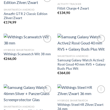
ACTIVITY TRACKER
Fitbit Charge 4 Zwart
SMARTWATCH ANDROID
€
134,90
Amazfit GTR 2 Classic Edition
Toevoegen
Toevoegen
Zilver/Zwart
aan
aan
verlanglijst
verlanglijst
€
174,99
HYBRIDE SMARTWATCH
Withings Scanwatch Wit 38 mm
Toevoegen
Toevoegen
SMARTWATCH ANDROID
aan
aan
€
266,00
Samsung Galaxy Watch Active2
verlanglijst
verlanglijst
Rosé Goud 40 mm RVS + Galaxy
Buds Plus Wit
€
364,00
HYBRIDE SMARTWATCH
Withings Steel HR Zilver/Zwart
Toevoegen
Toevoegen
SMARTWATCH ANDROID
36 mm
aan
aan