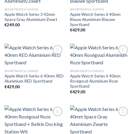
Toevoegen
Toevoegen
SMARTWATCH DAMES
SMARTWATCH DAMES
aan
aan
Apple Watch Series 3 42mm
Apple Watch Series 6 40mm
verlanglijst
verlanglijst
Space Gray Aluminium/Zwart
Blauw Aluminium Blauwe
Sportband
€
249,00
€
429,00
Toevoegen
Toevoegen
SMARTWATCH DAMES
SMARTWATCH DAMES
aan
aan
Apple Watch Series 6 40mm RED
Apple Watch Series 6 40mm
verlanglijst
verlanglijst
Aluminium RED Sportband
Roségoud Aluminium Roze
Sportband
€
429,00
€
429,00
Toevoegen
Toevoegen