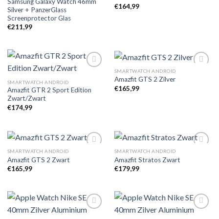
Samsung Galaxy Watch 46mm
verlanglijst
verlanglijst
€
164,99
Silver + PanzerGlass
Screenprotector Glas
€
211,99
SMARTWATCH ANDROID
Amazfit GTS 2 Zilver
SMARTWATCH ANDROID
€
165,99
Amazfit GTR 2 Sport Edition
Toevoegen
Toevoegen
Zwart/Zwart
aan
aan
verlanglijst
verlanglijst
€
174,99
SMARTWATCH ANDROID
SMARTWATCH ANDROID
Amazfit GTS 2 Zwart
Amazfit Stratos Zwart
€
165,99
€
179,99
Toevoegen
Toevoegen
aan
aan
verlanglijst
verlanglijst