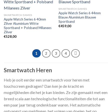
Toevoegen
Toevoegen
SMARTWATCH DAMES
aan
aan
Apple Watch Series 6 44mm
verlanglijst
verlanglijst
SMARTWATCH DAMES
Blauw Aluminium Blauwe
Apple Watch Series 6 40mm
Sportband
Zilver Aluminium Witte
€
459,00
Sportband + Polsband Milanees
Zilver
€
528,00
1
2
3
4
Smartwatch Heren
Heb je ooit eerder een smartwatch voor heren met
touchscreen gedragen? Dan ken je de kracht en
mogelijkheden die het je kan bieden. Ze zijn gemaakt met een
breed scala aan technologische functionaliteiten die tot aan
een paar jaar terug ondenkbaar waren. Het automatische
ontvangst van meldingen, het volgen van doelen, het op