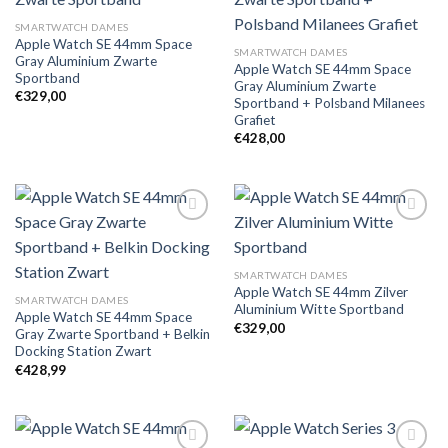
Toevoegen
Toevoegen
SMARTWATCH DAMES
aan
aan
Apple Watch SE 44mm Space
verlanglijst
verlanglijst
SMARTWATCH DAMES
Gray Aluminium Zwarte
Apple Watch SE 44mm Space
Sportband
Gray Aluminium Zwarte
€
329,00
Sportband + Polsband Milanees
Grafiet
€
428,00
Toevoegen
Toevoegen
SMARTWATCH DAMES
aan
aan
Apple Watch SE 44mm Zilver
verlanglijst
verlanglijst
SMARTWATCH DAMES
Aluminium Witte Sportband
Apple Watch SE 44mm Space
€
329,00
Gray Zwarte Sportband + Belkin
Docking Station Zwart
€
428,99