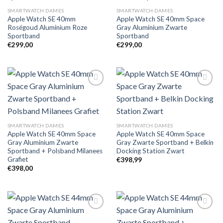
Toevoegen
Toevoegen
SMARTWATCH DAMES
SMARTWATCH DAMES
aan
aan
Apple Watch SE 40mm
Apple Watch SE 40mm Space
verlanglijst
verlanglijst
Roségoud Aluminium Roze
Gray Aluminium Zwarte
Sportband
Sportband
€
299,00
€
299,00
Toevoegen
Toevoegen
aan
aan
verlanglijst
verlanglijst
SMARTWATCH DAMES
SMARTWATCH DAMES
Apple Watch SE 40mm Space
Apple Watch SE 40mm Space
Gray Aluminium Zwarte
Gray Zwarte Sportband + Belkin
Sportband + Polsband Milanees
Docking Station Zwart
Grafiet
€
398,99
€
398,00