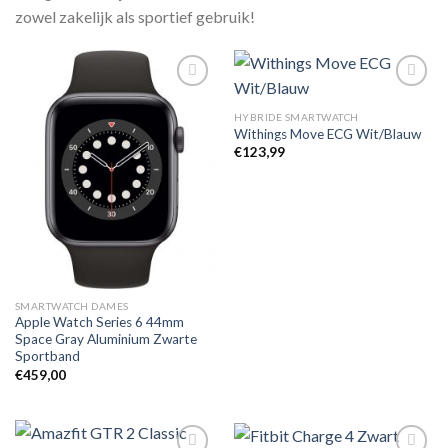
zowel zakelijk als sportief gebruik!
HYBRIDE SMARTWATCH
Withings Move ECG Wit/Blauw
Toevoegen
Toevoegen
aan
aan
€
123,99
verlanglijst
verlanglijst
SMARTWATCH DAMES
Apple Watch Series 6 44mm
Space Gray Aluminium Zwarte
Sportband
€
459,00