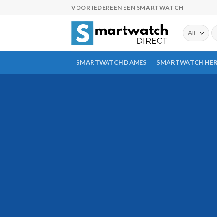
Skip
VOOR IEDEREEN EEN SMARTWATCH
to
content
Z
na
SMARTWATCH DAMES
SMARTWATCH HE