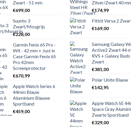
Zwart - 51 mm
Zilver/Zwart 40 m
€
699,00
€
174,99
Suunto 3
Fitbit Versa 2 Zwar
Zwart/Mosgrijs
€
169,00
€
228,00
Samsung Galaxy W
Garmin Fenix 6S Pro -
Active2 Zwart 44 
Wit - 42 mm + Just in
RVS + Galaxy Buds 
Case Garmin Fenix 6S
Zwart
Pro 42mm
Screenprotector
€
381,00
€
670,99
Polar Unite Blauw
Apple Watch Series 6
€
142,95
44mm Blauw
Aluminium Blauwe
Apple Watch SE 4
Sportband
Space Gray Alumin
€
459,00
Zwarte Sportband
€
329,00