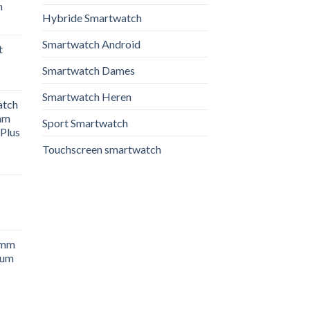
m
Hybride Smartwatch
Smartwatch Android
t
Smartwatch Dames
Smartwatch Heren
atch
mm
Sport Smartwatch
Plus
Touchscreen smartwatch
4mm
ium