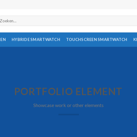
oeken
ar:
REN
HYBRIDE SMARTWATCH
TOUCHSCREEN SMARTWATCH
K
PORTFOLIO ELEMENT
Showcase work or other elements