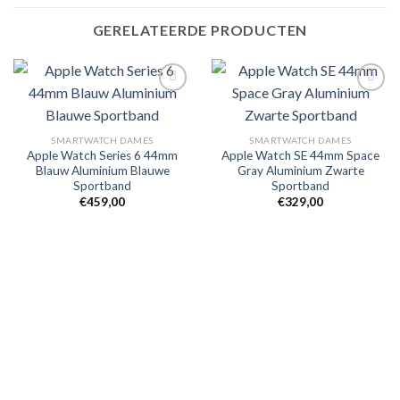
GERELATEERDE PRODUCTEN
Toevoegen
Toevoegen
SMARTWATCH DAMES
SMARTWATCH DAMES
aan
aan
Apple Watch Series 6 44mm
Apple Watch SE 44mm Space
verlanglijst
verlanglijst
Blauw Aluminium Blauwe
Gray Aluminium Zwarte
Sportband
Sportband
€
459,00
€
329,00