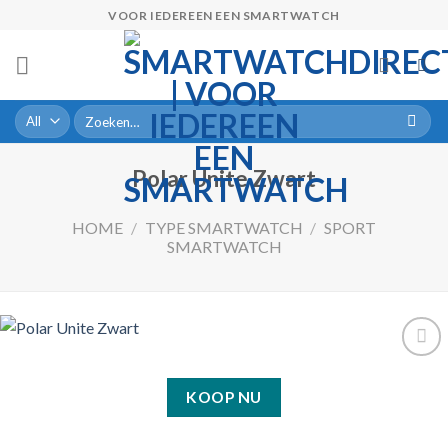
Skip
VOOR IEDEREEN EEN SMARTWATCH
to
content
Zoeken
naar:
Polar Unite Zwart
HOME
/
TYPE SMARTWATCH
/
SPORT
SMARTWATCH
KOOP NU
Toevoegen
aan
verlanglijst