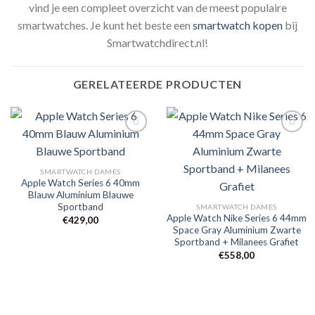
vind je een compleet overzicht van de meest populaire
smartwatches. Je kunt het beste een
smartwatch kopen
bij
Smartwatchdirect.nl!
GERELATEERDE PRODUCTEN
Toevoegen
Toevoegen
SMARTWATCH DAMES
aan
aan
Apple Watch Series 6 40mm
verlanglijst
verlanglijst
Blauw Aluminium Blauwe
Sportband
SMARTWATCH DAMES
Apple Watch Nike Series 6 44mm
€
429,00
Space Gray Aluminium Zwarte
Sportband + Milanees Grafiet
€
558,00