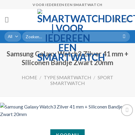
Skip
VOOR IEDEREEN EEN SMARTWATCH
to
content
Zoeken
naar:
Samsung Galaxy Watch3 Zilver 41 mm +
Siliconen Bandje Zwart 20mm
HOME
/
TYPE SMARTWATCH
/
SPORT
SMARTWATCH
Toevoegen