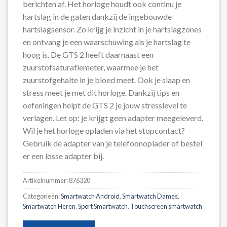
berichten af. Het horloge houdt ook continu je
hartslag in de gaten dankzij de ingebouwde
hartslagsensor. Zo krijg je inzicht in je hartslagzones
en ontvang je een waarschuwing als je hartslag te
hoog is. De GTS 2 heeft daarnaast een
zuurstofsaturatiemeter, waarmee je het
zuurstofgehalte in je bloed meet. Ook je slaap en
stress meet je met dit horloge. Dankzij tips en
oefeningen helpt de GTS 2 je jouw stresslevel te
verlagen. Let op: je krijgt geen adapter meegeleverd.
Wil je het horloge opladen via het stopcontact?
Gebruik de adapter van je telefoonoplader of bestel
er een losse adapter bij.
Artikelnummer:
876320
Categorieën:
Smartwatch Android
,
Smartwatch Dames
,
Smartwatch Heren
,
Sport Smartwatch
,
Touchscreen smartwatch