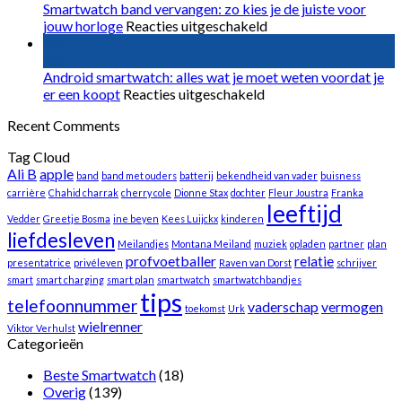
volledig
smartwatch
Smartwatch band vervangen: zo kies je de juiste voor
vervangen?
voor
van
jouw horloge
Reacties uitgeschakeld
Smartwatch
2026:
24
band
zo
apr
vervangen:
kies
Android smartwatch: alles wat je moet weten voordat je
voor
zo
je
er een koopt
Reacties uitgeschakeld
Android
kies
het
Recent Comments
smartwatch:
je
juiste
alles
de
slimme
Tag Cloud
wat
juiste
horloge
Ali B
apple
band
band met ouders
batterij
bekendheid van vader
je
voor
buisness
carrière
Chahid charrak
cherry cole
Dionne Stax
dochter
moet
jouw
Fleur Joustra
Franka
leeftijd
weten
horloge
Vedder
Greetje Bosma
ine beyen
Kees Luijckx
kinderen
voordat
liefdesleven
Meilandjes
Montana Meiland
muziek
je
opladen
partner
plan
profvoetballer
relatie
er
presentatrice
privéleven
Raven van Dorst
schrijver
een
smart
smart charging
smart plan
smartwatch
smartwatchbandjes
tips
koopt
telefoonnummer
vaderschap
vermogen
toekomst
Urk
wielrenner
Viktor Verhulst
Categorieën
Beste Smartwatch
(18)
Overig
(139)