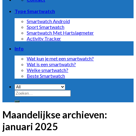
Type Smartwatch
Smartwatch Android
Sport Smartwatch
Smartwatch Met Hartslagmeter
Activity Tracker
Info
Wat kun je met een smartwatch?
Wat is een smartwatch?
Welke smartwatch?
Beste Smartwatch
Zoeken
naar:
Maandelijkse archieven:
januari 2025