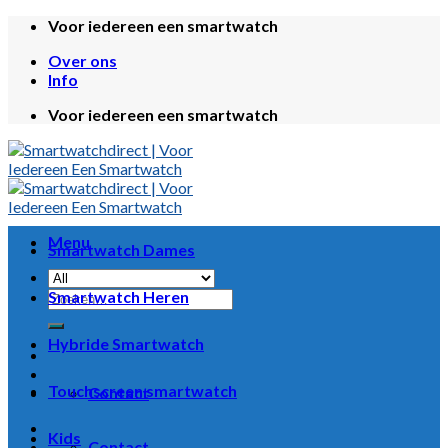
Skip
Voor iedereen een smartwatch
to
Over ons
content
Info
Voor iedereen een smartwatch
Menu
Smartwatch Dames
Zoeken
Smartwatch Heren
naar:
Hybride Smartwatch
Touchscreen smartwatch
Contact
Kids
Contact