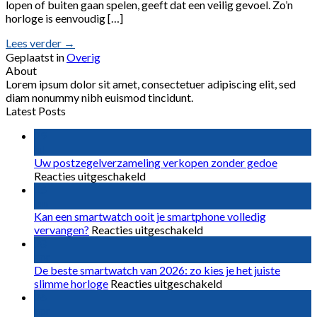
lopen of buiten gaan spelen, geeft dat een veilig gevoel. Zo’n
horloge is eenvoudig […]
Lees verder
→
Geplaatst in
Overig
About
Lorem ipsum dolor sit amet, consectetuer adipiscing elit, sed
diam nonummy nibh euismod tincidunt.
Latest Posts
29
jul
Uw postzegelverzameling verkopen zonder gedoe
voor
Reacties uitgeschakeld
Uw
15
postzegelverzameling
jun
verkopen
Kan een smartwatch ooit je smartphone volledig
zonder
voor
vervangen?
Reacties uitgeschakeld
gedoe
Kan
28
een
apr
smartwatch
De beste smartwatch van 2026: zo kies je het juiste
ooit
voor
slimme horloge
Reacties uitgeschakeld
je
De
26
smartphone
beste
apr