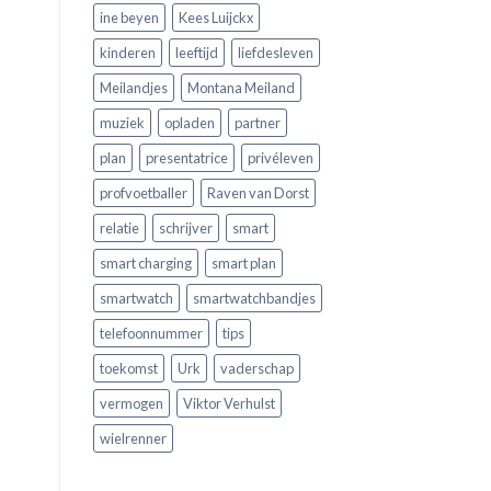
ine beyen
Kees Luijckx
kinderen
leeftijd
liefdesleven
Meilandjes
Montana Meiland
muziek
opladen
partner
plan
presentatrice
privéleven
profvoetballer
Raven van Dorst
relatie
schrijver
smart
smart charging
smart plan
smartwatch
smartwatchbandjes
telefoonnummer
tips
toekomst
Urk
vaderschap
vermogen
Viktor Verhulst
wielrenner