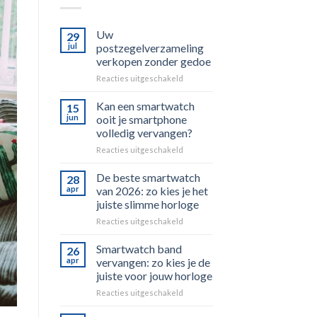
Uw
29
jul
postzegelverzameling
verkopen zonder gedoe
voor
Reacties uitgeschakeld
Uw
postzegelverzameling
Kan een smartwatch
15
verkopen
jun
ooit je smartphone
zonder
volledig vervangen?
gedoe
voor
Reacties uitgeschakeld
Kan
een
De beste smartwatch
28
smartwatch
apr
van 2026: zo kies je het
ooit
juiste slimme horloge
je
voor
Reacties uitgeschakeld
smartphone
De
volledig
beste
vervangen?
Smartwatch band
26
smartwatch
apr
vervangen: zo kies je de
van
juiste voor jouw horloge
2026:
voor
Reacties uitgeschakeld
zo
Smartwatch
kies
band
je