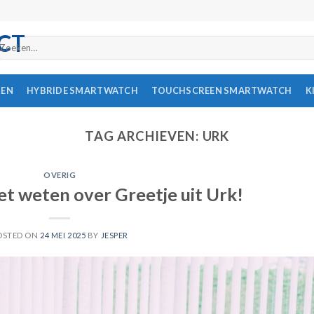
oeken
ar:
REN
HYBRIDE SMARTWATCH
TOUCHSCREEN SMARTWATCH
K
TAG ARCHIEVEN:
URK
OVERIG
et weten over Greetje uit Urk!
OSTED ON
24 MEI 2025
BY
JESPER