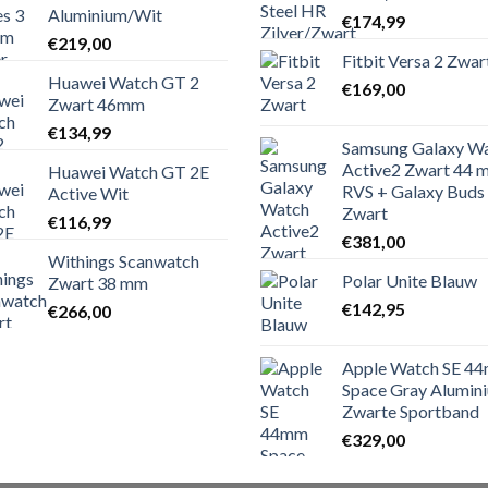
Aluminium/Wit
€
174,99
€
219,00
Fitbit Versa 2 Zwar
Huawei Watch GT 2
€
169,00
Zwart 46mm
€
134,99
Samsung Galaxy W
Active2 Zwart 44 
Huawei Watch GT 2E
RVS + Galaxy Buds 
Active Wit
Zwart
€
116,99
€
381,00
Withings Scanwatch
Polar Unite Blauw
Zwart 38 mm
€
142,95
€
266,00
Apple Watch SE 4
Space Gray Alumin
Zwarte Sportband
€
329,00