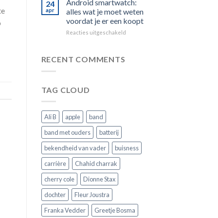
Android smartwatch:
24
vervangen:
het
te
apr
alles wat je moet weten
zo
juiste
voordat je er een koopt
p
kies
slimme
voor
Reacties uitgeschakeld
je
horloge
Android
de
smartwatch:
juiste
alles
voor
RECENT COMMENTS
wat
jouw
je
horloge
moet
TAG CLOUD
weten
voordat
je
er
Ali B
apple
band
een
koopt
band met ouders
batterij
bekendheid van vader
buisness
carrière
Chahid charrak
cherry cole
Dionne Stax
dochter
Fleur Joustra
Franka Vedder
Greetje Bosma