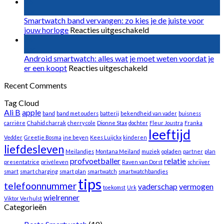
je
De
26
smartphone
beste
apr
volledig
smartwatch
Smartwatch band vervangen: zo kies je de juiste voor
vervangen?
voor
van
jouw horloge
Reacties uitgeschakeld
Smartwatch
2026:
24
band
zo
apr
vervangen:
kies
Android smartwatch: alles wat je moet weten voordat je
voor
zo
je
er een koopt
Reacties uitgeschakeld
Android
kies
het
Recent Comments
smartwatch:
je
juiste
alles
de
slimme
Tag Cloud
wat
juiste
horloge
Ali B
apple
band
band met ouders
batterij
bekendheid van vader
je
voor
buisness
carrière
Chahid charrak
cherry cole
Dionne Stax
dochter
moet
jouw
Fleur Joustra
Franka
leeftijd
weten
horloge
Vedder
Greetje Bosma
ine beyen
Kees Luijckx
kinderen
voordat
liefdesleven
Meilandjes
Montana Meiland
muziek
je
opladen
partner
plan
profvoetballer
relatie
er
presentatrice
privéleven
Raven van Dorst
schrijver
een
smart
smart charging
smart plan
smartwatch
smartwatchbandjes
tips
koopt
telefoonnummer
vaderschap
vermogen
toekomst
Urk
wielrenner
Viktor Verhulst
Categorieën