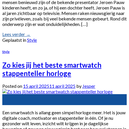
mensen benieuwd zijn of de bekende presentator Jeroen Pauw
kinderen heeft, en zo ja, of hij een dochter heeft. Jeroen Pauw is
al jaren zichtbaar op televisie. Mensen raken nieuwsgierig naar
zijn privéleven, zoals bij veel bekende mensen gebeurt. Rond dit
onderwerp zijn er wat onduidelijkheden. […]
Lees verder
→
Geplaatst in
Style
Style
Zo kies jij het beste smartwatch
stappenteller horloge
Posted on
15 april 2025
11 april 2025
by
Jesper
15
apr
Een smartwatch is allang geen simpel horloge meer. Het is jouw
digitale coach, motivator en stappenteller in één. Of je nu
gezonder wilt leven, inzicht wilt krijgen in je dagelijkse
beweging of gewoon nieuwsgierig bent naar hoeveel stappen je