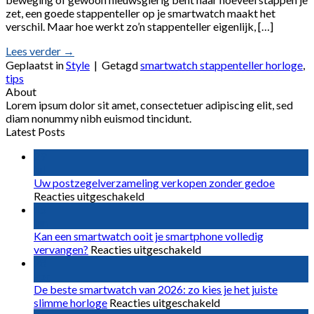
zet, een goede stappenteller op je smartwatch maakt het
verschil. Maar hoe werkt zo’n stappenteller eigenlijk, […]
Lees verder
→
Geplaatst in
Style
|
Getagd
smartwatch stappenteller horloge
,
tips
About
Lorem ipsum dolor sit amet, consectetuer adipiscing elit, sed
diam nonummy nibh euismod tincidunt.
Latest Posts
29
jul
Uw postzegelverzameling verkopen zonder gedoe
voor
Reacties uitgeschakeld
Uw
15
postzegelverzameling
jun
verkopen
Kan een smartwatch ooit je smartphone volledig
zonder
voor
vervangen?
Reacties uitgeschakeld
gedoe
Kan
28
een
apr
smartwatch
De beste smartwatch van 2026: zo kies je het juiste
ooit
voor
slimme horloge
Reacties uitgeschakeld