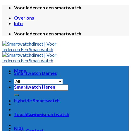
Skip
Voor iedereen een smartwatch
to
Over ons
content
Info
Voor iedereen een smartwatch
Menu
Smartwatch Dames
Zoeken
Smartwatch Heren
naar:
Hybride Smartwatch
Touchscreen smartwatch
Contact
Kids
Contact