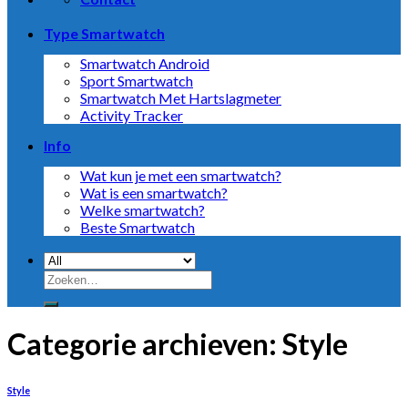
Type Smartwatch
Smartwatch Android
Sport Smartwatch
Smartwatch Met Hartslagmeter
Activity Tracker
Info
Wat kun je met een smartwatch?
Wat is een smartwatch?
Welke smartwatch?
Beste Smartwatch
Zoeken
naar:
Categorie archieven:
Style
Style