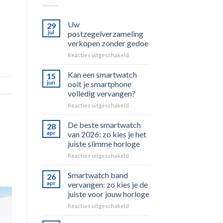
Uw
29
jul
postzegelverzameling
verkopen zonder gedoe
voor
Reacties uitgeschakeld
Uw
postzegelverzameling
Kan een smartwatch
15
verkopen
jun
ooit je smartphone
zonder
volledig vervangen?
gedoe
voor
Reacties uitgeschakeld
Kan
een
De beste smartwatch
28
smartwatch
apr
van 2026: zo kies je het
ooit
juiste slimme horloge
je
voor
Reacties uitgeschakeld
smartphone
De
volledig
beste
vervangen?
Smartwatch band
26
smartwatch
apr
vervangen: zo kies je de
van
juiste voor jouw horloge
2026:
voor
Reacties uitgeschakeld
zo
Smartwatch
kies
band
je