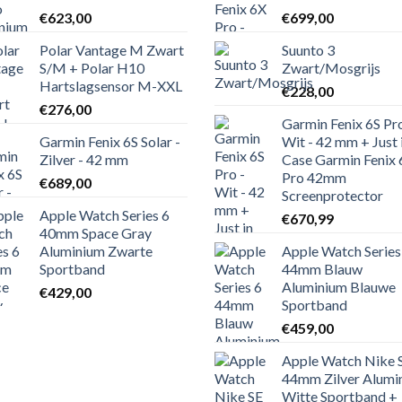
€
623,00
€
699,00
Polar Vantage M Zwart
Suunto 3
S/M + Polar H10
Zwart/Mosgrijs
Hartslagsensor M-XXL
€
228,00
€
276,00
Garmin Fenix 6S Pro
Garmin Fenix 6S Solar -
Wit - 42 mm + Just 
Zilver - 42 mm
Case Garmin Fenix 
Pro 42mm
€
689,00
Screenprotector
Apple Watch Series 6
€
670,99
40mm Space Gray
Aluminium Zwarte
Apple Watch Series
Sportband
44mm Blauw
Aluminium Blauwe
€
429,00
Sportband
€
459,00
Apple Watch Nike 
44mm Zilver Alumi
Witte Sportband +