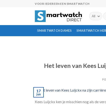
Skip
VOOR IEDEREEN EEN SMARTWATCH
to
content
Z
na
SMARTWATCH DAMES
SMARTWATCH HE
Het leven van Kees Luij
PO
17
jun
Kees Luijckx ken je misschien nog als de verd