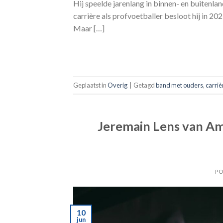
Hij speelde jarenlang in binnen- en buitenl
carrière als profvoetballer besloot hij in 20
Maar […]
Geplaatst in
Overig
|
Getagd
band met ouders
,
carriè
Jeremain Lens van Am
PO
10
jun