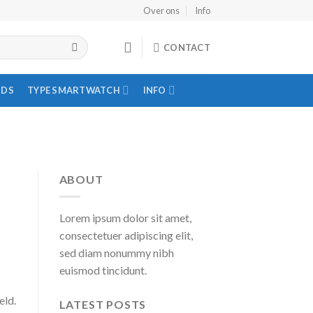
Over ons
Info
CONTACT
IDS
TYPE SMARTWATCH
INFO
ABOUT
Lorem ipsum dolor sit amet,
consectetuer adipiscing elit,
sed diam nonummy nibh
euismod tincidunt.
eld.
LATEST POSTS