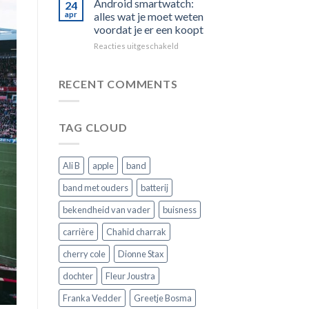
Android smartwatch:
24
vervangen:
het
apr
alles wat je moet weten
zo
juiste
voordat je er een koopt
kies
slimme
voor
Reacties uitgeschakeld
je
horloge
Android
de
smartwatch:
juiste
alles
voor
RECENT COMMENTS
wat
jouw
je
horloge
moet
TAG CLOUD
weten
voordat
je
er
Ali B
apple
band
een
koopt
band met ouders
batterij
bekendheid van vader
buisness
carrière
Chahid charrak
cherry cole
Dionne Stax
dochter
Fleur Joustra
Franka Vedder
Greetje Bosma