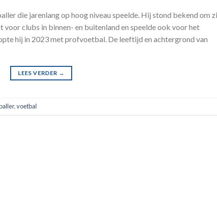
ller die jarenlang op hoog niveau speelde. Hij stond bekend om zi
it voor clubs in binnen- en buitenland en speelde ook voor het
pte hij in 2023 met profvoetbal. De leeftijd en achtergrond van
LEES VERDER
→
baller
,
voetbal