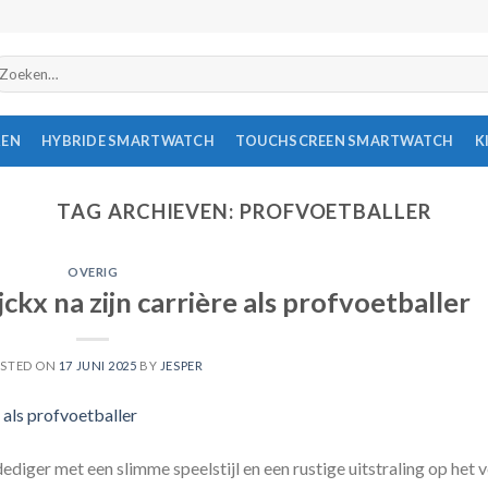
oeken
ar:
REN
HYBRIDE SMARTWATCH
TOUCHSCREEN SMARTWATCH
K
TAG ARCHIEVEN:
PROFVOETBALLER
OVERIG
ckx na zijn carrière als profvoetballer
STED ON
17 JUNI 2025
BY
JESPER
ediger met een slimme speelstijl en een rustige uitstraling op het v