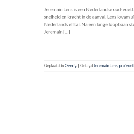
Jeremain Lens is een Nederlandse oud-voetba
snelheid en kracht in de aanval. Lens kwam u
Nederlands elftal. Na een lange loopbaan sto
Jeremain […]
Geplaatst in
Overig
|
Getagd
Jeremain Lens
,
profvoet