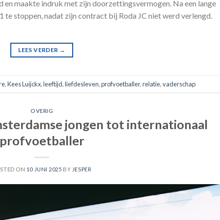
and en maakte indruk met zijn doorzettingsvermogen. Na een lange
21 te stoppen, nadat zijn contract bij Roda JC niet werd verlengd.
LEES VERDER
→
re
,
Kees Luijckx
,
leeftijd
,
liefdesleven
,
profvoetballer
,
relatie
,
vaderschap
OVERIG
sterdamse jongen tot internationaal
profvoetballer
STED ON
10 JUNI 2025
BY
JESPER