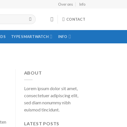
Over ons
Info
CONTACT
IDS
TYPE SMARTWATCH
INFO
ABOUT
Lorem ipsum dolor sit amet,
consectetuer adipiscing elit,
sed diam nonummy nibh
euismod tincidunt.
iten
LATEST POSTS