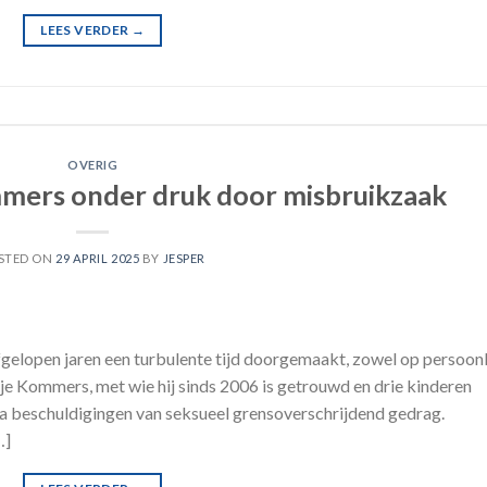
LEES VERDER
→
OVERIG
mmers onder druk door misbruikzaak
STED ON
29 APRIL 2025
BY
JESPER
 afgelopen jaren een turbulente tijd doorgemaakt, zowel op persoonl
ghje Kommers, met wie hij sinds 2006 is getrouwd en drie kinderen
 na beschuldigingen van seksueel grensoverschrijdend gedrag.
…]