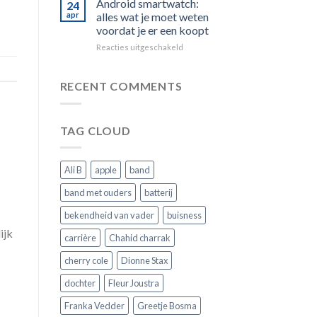
Android smartwatch:
24
vervangen:
het
apr
alles wat je moet weten
zo
juiste
voordat je er een koopt
kies
slimme
voor
Reacties uitgeschakeld
je
horloge
Android
de
smartwatch:
juiste
alles
voor
RECENT COMMENTS
wat
jouw
je
horloge
moet
TAG CLOUD
weten
voordat
je
er
Ali B
apple
band
een
koopt
band met ouders
batterij
bekendheid van vader
buisness
ijk
carrière
Chahid charrak
cherry cole
Dionne Stax
dochter
Fleur Joustra
Franka Vedder
Greetje Bosma