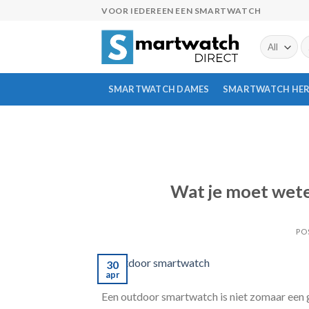
Skip
VOOR IEDEREEN EEN SMARTWATCH
to
content
Z
na
SMARTWATCH DAMES
SMARTWATCH HE
Wat je moet wet
PO
30
apr
Een outdoor smartwatch is niet zomaar een ga