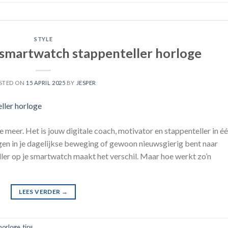
STYLE
te smartwatch stappenteller horloge
STED ON
15 APRIL 2025
BY
JESPER
 meer. Het is jouw digitale coach, motivator en stappenteller in éé
ijgen in je dagelijkse beweging of gewoon nieuwsgierig bent naar
ller op je smartwatch maakt het verschil. Maar hoe werkt zo’n
LEES VERDER
→
horloge
,
tips