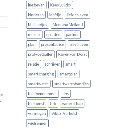
ine beyen
Kees Luijckx
kinderen
leeftijd
liefdesleven
Meilandjes
Montana Meiland
muziek
opladen
partner
plan
presentatrice
privéleven
profvoetballer
Raven van Dorst
relatie
schrijver
smart
smart charging
smart plan
smartwatch
smartwatchbandjes
je
telefoonnummer
tips
r
toekomst
Urk
vaderschap
vermogen
Viktor Verhulst
wielrenner