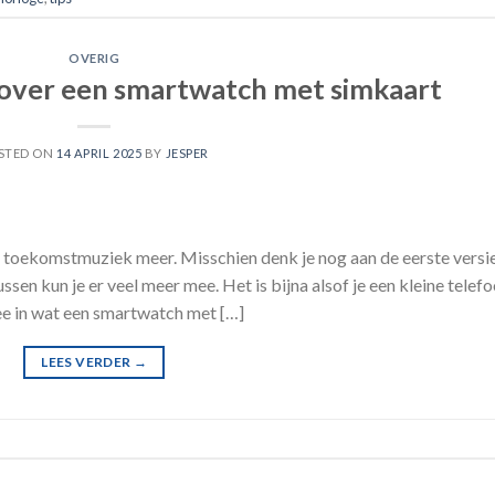
OVERIG
over een smartwatch met simkaart
STED ON
14 APRIL 2025
BY
JESPER
n toekomstmuziek meer. Misschien denk je nog aan de eerste versi
ssen kun je er veel meer mee. Het is bijna alsof je een kleine telef
mee in wat een smartwatch met […]
LEES VERDER
→