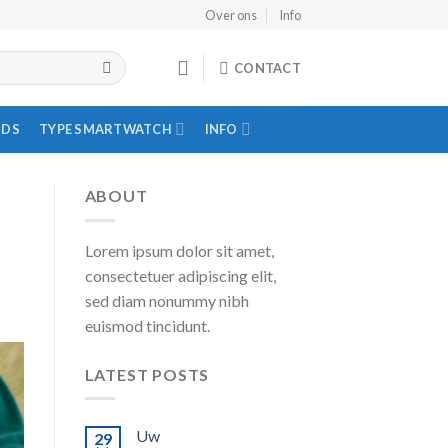
Over ons
Info
CONTACT
IDS
TYPE SMARTWATCH
INFO
ABOUT
Lorem ipsum dolor sit amet,
consectetuer adipiscing elit,
sed diam nonummy nibh
euismod tincidunt.
LATEST POSTS
Uw
29