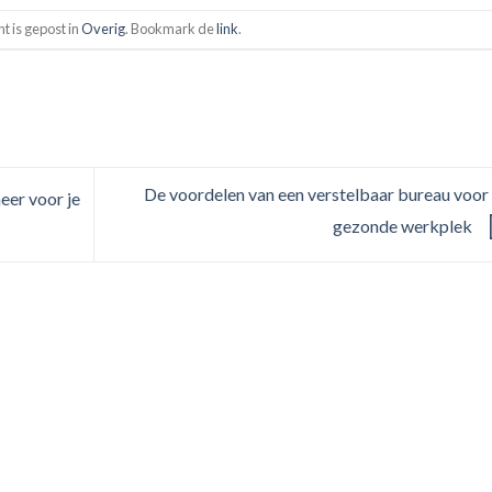
ht is gepost in
Overig
. Bookmark de
link
.
De voordelen van een verstelbaar bureau voor
er voor je
gezonde werkplek