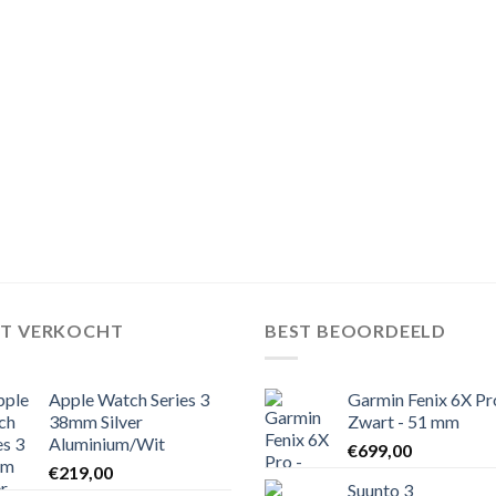
ST VERKOCHT
BEST BEOORDEELD
Apple Watch Series 3
Garmin Fenix 6X Pr
38mm Silver
Zwart - 51 mm
Aluminium/Wit
€
699,00
€
219,00
Suunto 3