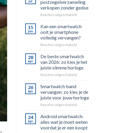
jul
postzegelverzameling
verkopen zonder gedoe
voor
Reacties uitgeschakeld
Uw
postzegelverzameling
Kan een smartwatch
15
verkopen
jun
ooit je smartphone
zonder
volledig vervangen?
gedoe
voor
Reacties uitgeschakeld
Kan
een
De beste smartwatch
28
smartwatch
apr
van 2026: zo kies je het
ooit
juiste slimme horloge
je
voor
Reacties uitgeschakeld
smartphone
De
volledig
beste
vervangen?
Smartwatch band
26
smartwatch
apr
vervangen: zo kies je de
van
juiste voor jouw horloge
2026:
voor
Reacties uitgeschakeld
zo
Smartwatch
kies
band
je
Android smartwatch:
24
vervangen:
het
apr
alles wat je moet weten
zo
juiste
voordat je er een koopt
kies
slimme
it