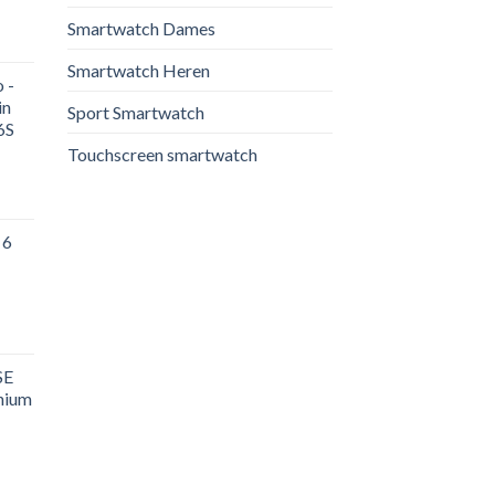
Smartwatch Dames
Smartwatch Heren
 -
in
Sport Smartwatch
6S
Touchscreen smartwatch
 6
SE
nium