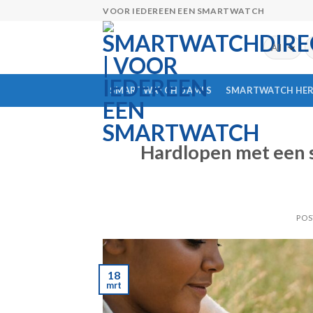
Skip
VOOR IEDEREEN EEN SMARTWATCH
to
content
Z
na
SMARTWATCH DAMES
SMARTWATCH HE
Hardlopen met een s
POS
18
mrt