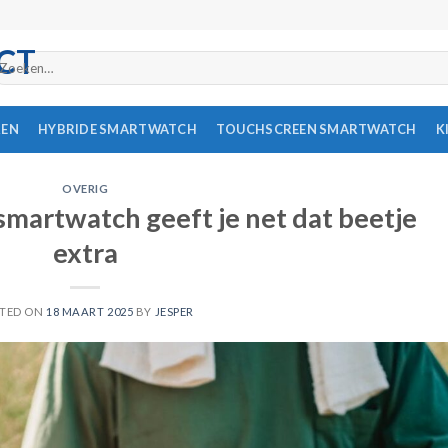
oeken
ar:
REN
HYBRIDE SMARTWATCH
TOUCHSCREEN SMARTWATCH
K
OVERIG
martwatch geeft je net dat beetje
extra
TED ON
18 MAART 2025
BY
JESPER