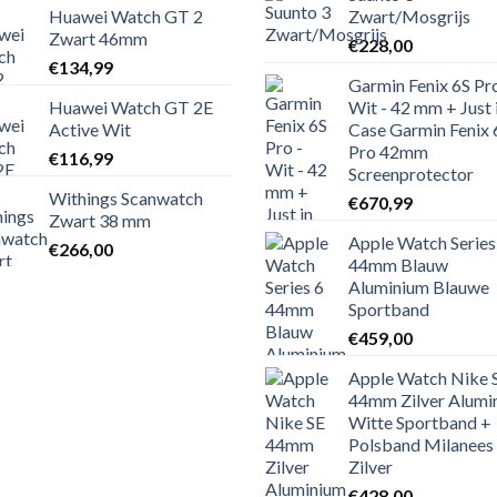
Huawei Watch GT 2
Zwart/Mosgrijs
Zwart 46mm
€
228,00
€
134,99
Garmin Fenix 6S Pro
Huawei Watch GT 2E
Wit - 42 mm + Just 
Active Wit
Case Garmin Fenix 
Pro 42mm
€
116,99
Screenprotector
Withings Scanwatch
€
670,99
Zwart 38 mm
Apple Watch Series
€
266,00
44mm Blauw
Aluminium Blauwe
Sportband
€
459,00
Apple Watch Nike 
44mm Zilver Alumi
Witte Sportband +
Polsband Milanees
Zilver
€
428,00