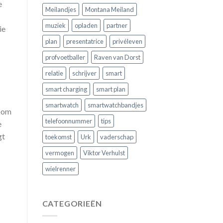
e
Meilandjes
Montana Meiland
muziek
opladen
partner
ie
plan
presentatrice
privéleven
profvoetballer
Raven van Dorst
relatie
schrijver
smart
smart charging
smart plan
smartwatch
smartwatchbandjes
d om
telefoonnummer
tips
e
gt
toekomst
Urk
vaderschap
vermogen
Viktor Verhulst
wielrenner
CATEGORIEËN