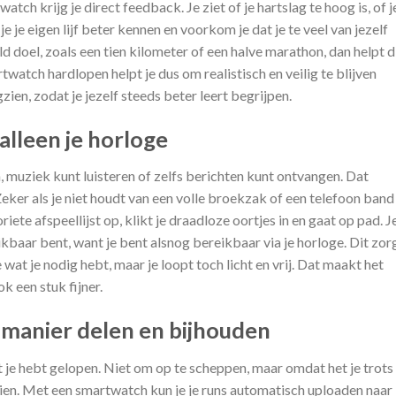
tch krijg je direct feedback. Je ziet of je hartslag te hoog is, of j
je je eigen lijf beter kennen en voorkom je dat je te veel van jezelf
ald doel, zoals een tien kilometer of een halve marathon, dan helpt d
rtwatch hardlopen helpt je dus om realistisch en veilig te blijven
gzien, zodat je jezelf steeds beter leert begrijpen.
alleen je horloge
 muziek kunt luisteren of zelfs berichten kunt ontvangen. Dat
 Zeker als je niet houdt van een volle broekzak of een telefoon ban
oriete afspeellijst op, klikt je draadloze oortjes in en gaat op pad. J
kbaar bent, want je bent alsnog bereikbaar via je horloge. Dit zor
je wat je nodig hebt, maar je loopt toch licht en vrij. Dat maakt het
k een stuk fijner.
e manier delen en bijhouden
t je hebt gelopen. Niet om op te scheppen, maar omdat het je trots
zien. Met een smartwatch kun je je runs automatisch uploaden naar