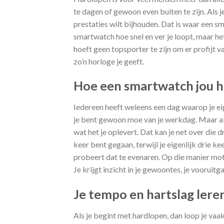
te dagen of gewoon even buiten te zijn. Als j
prestaties wilt bijhouden. Dat is waar een sm
smartwatch hoe snel en ver je loopt, maar het
hoeft geen topsporter te zijn om er profijt va
zo’n horloge je geeft.
Hoe een smartwatch jou h
Iedereen heeft weleens een dag waarop je eig
je bent gewoon moe van je werkdag. Maar als
wat het je oplevert. Dat kan je net over die 
keer bent gegaan, terwijl je eigenlijk drie kee
probeert dat te evenaren. Op die manier mot
Je krijgt inzicht in je gewoontes, je vooruit
Je tempo en hartslag lere
Als je begint met hardlopen, dan loop je vaa