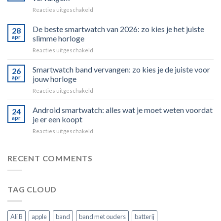
zonder
voor
Reacties uitgeschakeld
gedoe
Kan
een
De beste smartwatch van 2026: zo kies je het juiste
28
smartwatch
apr
slimme horloge
ooit
voor
Reacties uitgeschakeld
je
De
smartphone
beste
Smartwatch band vervangen: zo kies je de juiste voor
volledig
26
smartwatch
vervangen?
apr
jouw horloge
van
voor
Reacties uitgeschakeld
2026:
Smartwatch
zo
band
Android smartwatch: alles wat je moet weten voordat
kies
24
vervangen:
je
apr
je er een koopt
zo
het
voor
Reacties uitgeschakeld
kies
juiste
Android
je
slimme
smartwatch:
de
horloge
alles
RECENT COMMENTS
juiste
wat
voor
je
jouw
moet
horloge
TAG CLOUD
weten
voordat
je
er
Ali B
apple
band
band met ouders
batterij