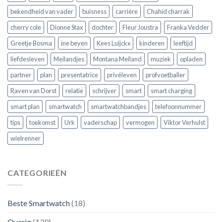
een
koopt
bekendheid van vader
buisness
carrière
Chahid charrak
cherry cole
Dionne Stax
dochter
Fleur Joustra
Franka Vedder
Greetje Bosma
ine beyen
Kees Luijckx
kinderen
leeftijd
liefdesleven
Meilandjes
Montana Meiland
muziek
opladen
partner
plan
presentatrice
privéleven
profvoetballer
Raven van Dorst
relatie
schrijver
smart
smart charging
smart plan
smartwatch
smartwatchbandjes
telefoonnummer
tips
toekomst
Urk
vaderschap
vermogen
Viktor Verhulst
wielrenner
CATEGORIEËN
Beste Smartwatch
(18)
Overig
(139)