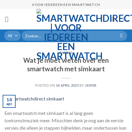
Skip
VOOR IEDEREEN EEN SMARTWATCH
to
content
Zoeken
naar:
OVERIG
Wat je moet weten over een
smartwatch met simkaart
POSTED ON
14 APRIL 2025
BY
JESPER
14
apr
Een smartwatch met simkaart is al lang geen
toekomstmuziek meer. Misschien denk je nog aan de eerste
versies die alleen je stappen bijhielden, maar ondertussen kun