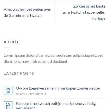
Zo kies jij het beste
Alles wat je moet weten over
smartwatch stappenteller
de Garmin smartwatch
horloge
ABOUT
Lorem ipsum dolor sit amet, consectetuer adipiscing elit, sed
diam nonummy nibh euismod tincidunt.
LATEST POSTS
Uw postzegelverzameling verkopen zonder gedoe
29
jul
voor
Reacties uitgeschakeld
Uw
postzegelverzameling
Kan een smartwatch ooit je smartphone volledig
15
verkopen
jun
vervangen?