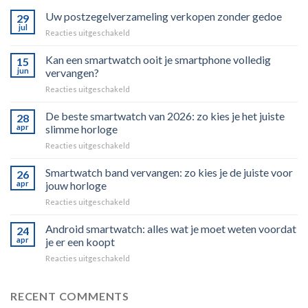
Uw postzegelverzameling verkopen zonder gedoe
29
jul
voor
Reacties uitgeschakeld
Uw
postzegelverzameling
Kan een smartwatch ooit je smartphone volledig
15
verkopen
jun
vervangen?
zonder
voor
Reacties uitgeschakeld
gedoe
Kan
een
De beste smartwatch van 2026: zo kies je het juiste
28
smartwatch
apr
slimme horloge
ooit
voor
Reacties uitgeschakeld
je
De
smartphone
beste
Smartwatch band vervangen: zo kies je de juiste voor
volledig
26
smartwatch
vervangen?
apr
jouw horloge
van
voor
Reacties uitgeschakeld
2026:
Smartwatch
zo
band
Android smartwatch: alles wat je moet weten voordat
kies
24
vervangen:
je
apr
je er een koopt
zo
het
voor
Reacties uitgeschakeld
kies
juiste
Android
je
slimme
smartwatch:
de
horloge
alles
RECENT COMMENTS
juiste
wat
voor