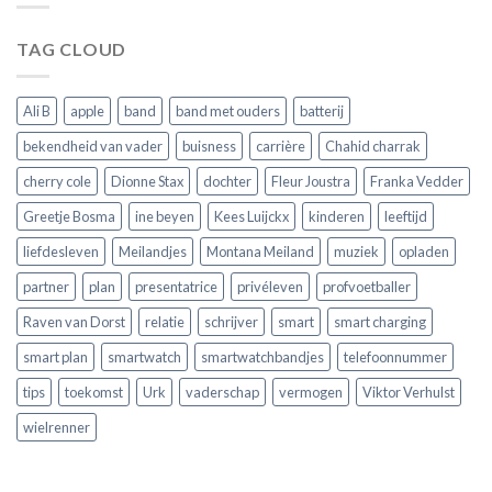
je
jouw
moet
horloge
TAG CLOUD
weten
voordat
je
er
Ali B
apple
band
band met ouders
batterij
een
koopt
bekendheid van vader
buisness
carrière
Chahid charrak
cherry cole
Dionne Stax
dochter
Fleur Joustra
Franka Vedder
Greetje Bosma
ine beyen
Kees Luijckx
kinderen
leeftijd
liefdesleven
Meilandjes
Montana Meiland
muziek
opladen
partner
plan
presentatrice
privéleven
profvoetballer
Raven van Dorst
relatie
schrijver
smart
smart charging
smart plan
smartwatch
smartwatchbandjes
telefoonnummer
tips
toekomst
Urk
vaderschap
vermogen
Viktor Verhulst
wielrenner