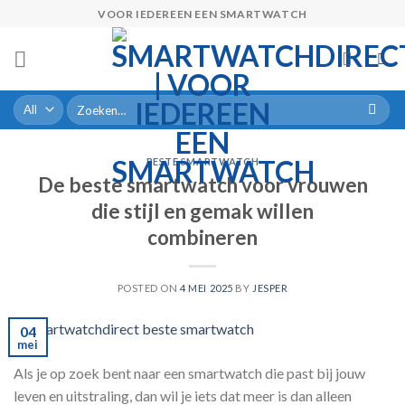
Skip
VOOR IEDEREEN EEN SMARTWATCH
to
content
Zoeken
naar:
BESTE SMARTWATCH
De beste smartwatch voor vrouwen
die stijl en gemak willen
combineren
POSTED ON
4 MEI 2025
BY
JESPER
04
mei
Als je op zoek bent naar een smartwatch die past bij jouw
leven en uitstraling, dan wil je iets dat meer is dan alleen