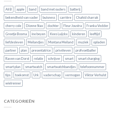
je
er
Ali B
apple
band
band met ouders
batterij
een
koopt
bekendheid van vader
buisness
carrière
Chahid charrak
cherry cole
Dionne Stax
dochter
Fleur Joustra
Franka Vedder
Greetje Bosma
ine beyen
Kees Luijckx
kinderen
leeftijd
liefdesleven
Meilandjes
Montana Meiland
muziek
opladen
partner
plan
presentatrice
privéleven
profvoetballer
Raven van Dorst
relatie
schrijver
smart
smart charging
smart plan
smartwatch
smartwatchbandjes
telefoonnummer
tips
toekomst
Urk
vaderschap
vermogen
Viktor Verhulst
wielrenner
CATEGORIEËN