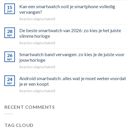
postzegelverzameling
Kan een smartwatch ooit je smartphone volledig
15
verkopen
jun
vervangen?
zonder
voor
Reacties uitgeschakeld
gedoe
Kan
een
De beste smartwatch van 2026: zo kies je het juiste
28
smartwatch
apr
slimme horloge
ooit
voor
Reacties uitgeschakeld
je
De
smartphone
beste
Smartwatch band vervangen: zo kies je de juiste voor
volledig
26
smartwatch
vervangen?
apr
jouw horloge
van
voor
Reacties uitgeschakeld
2026:
Smartwatch
zo
band
Android smartwatch: alles wat je moet weten voordat
kies
24
vervangen:
je
apr
je er een koopt
zo
het
voor
Reacties uitgeschakeld
kies
juiste
Android
je
slimme
smartwatch:
de
horloge
alles
RECENT COMMENTS
juiste
wat
voor
je
jouw
moet
horloge
TAG CLOUD
weten
voordat