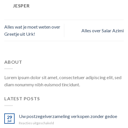
JESPER
Alles wat je moet weten over
Alles over Salar Azimi
Greetje uit Urk!
ABOUT
Lorem ipsum dolor sit amet, consectetuer adipiscing elit, sed
diam nonummy nibh euismod tincidunt.
LATEST POSTS
Uw postzegelverzameling verkopen zonder gedoe
29
jul
voor
Reacties uitgeschakeld
Uw