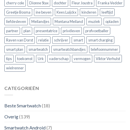
cherry cole
Dionne Stax
dochter
Fleur Joustra
Franka Vedder
Greetje Bosma
ine beyen
Kees Luijckx
kinderen
leeftijd
liefdesleven
Meilandjes
Montana Meiland
muziek
opladen
partner
plan
presentatrice
privéleven
profvoetballer
Raven van Dorst
relatie
schrijver
smart
smart charging
smart plan
smartwatch
smartwatchbandjes
telefoonnummer
tips
toekomst
Urk
vaderschap
vermogen
Viktor Verhulst
wielrenner
CATEGORIEËN
Beste Smartwatch
(18)
Overig
(139)
Smartwatch Android
(7)