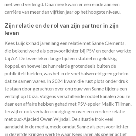
niet werd verlengd. Daarmee kwam er een einde aan een
carrière van meer dan vijftien jaar op het hoogste niveau.
Zijn relatie en de rol van zijn partner in zijn
leven
Kees Luijckx had jarenlang een relatie met Sanne Clements,
die bekend werd als persvoorlichter bij PSV en eerder werkte
bij AZ. De twee leken lange tijd een stabiel en gelukkig
koppel, en hoewel ze hun relatie grotendeels buiten de
publiciteit hielden, was het in de voetbalwereld geen geheim
dat ze samen waren. In 2024 kwam die rust plots onder druk
te staan door geruchten over ontrouw van Sanne tijdens een
verblijf op Ibiza. Volgens verschillende roddel kanalen zou ze
daar een affaire hebben gehad met PSV-speler Malik Tillman,
terwijl er ook verhalen rondgingen over een eerdere relatie
met oud-Ajacied Owen Wijndal. De situatie trok veel
aandacht in de media, mede omdat Sanne als persvoorlichter
in dezelfde kringen werkte waar Kees jaren als speler actief