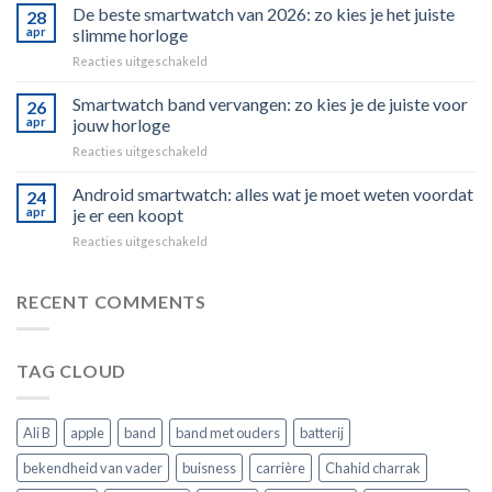
een
De beste smartwatch van 2026: zo kies je het juiste
28
smartwatch
apr
slimme horloge
ooit
voor
Reacties uitgeschakeld
je
De
smartphone
beste
Smartwatch band vervangen: zo kies je de juiste voor
volledig
26
smartwatch
vervangen?
apr
jouw horloge
van
voor
Reacties uitgeschakeld
2026:
Smartwatch
zo
band
Android smartwatch: alles wat je moet weten voordat
kies
24
vervangen:
je
apr
je er een koopt
zo
het
voor
Reacties uitgeschakeld
kies
juiste
Android
je
slimme
smartwatch:
de
horloge
alles
RECENT COMMENTS
juiste
wat
voor
je
jouw
moet
horloge
TAG CLOUD
weten
voordat
je
er
Ali B
apple
band
band met ouders
batterij
een
koopt
bekendheid van vader
buisness
carrière
Chahid charrak