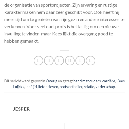
de organisatie van sportprojecten. Zijn ervaring en rustige
karakter maken hem daar zeer geschikt voor. Ook heeft hij
meer tijd om te genieten van zijn gezin en andere interesses te
verkennen. Voor veel oud-profs is het lastig om een nieuwe
invulling te vinden, maar Kees lijkt die overgang goed te
hebben gemaakt.
Dit bericht werd gepost in
Overig
en getagt
band met ouders
,
carrière
,
Kees
Luijckx
,
leeftijd
,
liefdesleven
,
profvoetballer
,
relatie
,
vaderschap
.
JESPER