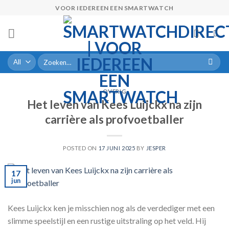
Skip
VOOR IEDEREEN EEN SMARTWATCH
to
content
Zoeken
naar:
OVERIG
Het leven van Kees Luijckx na zijn
carrière als profvoetballer
POSTED ON
17 JUNI 2025
BY
JESPER
17
jun
Kees Luijckx ken je misschien nog als de verdediger met een
slimme speelstijl en een rustige uitstraling op het veld. Hij