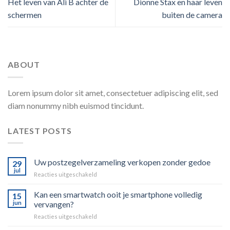
Het leven van Ali B achter de
Dionne Stax en haar leven
schermen
buiten de camera
ABOUT
Lorem ipsum dolor sit amet, consectetuer adipiscing elit, sed
diam nonummy nibh euismod tincidunt.
LATEST POSTS
Uw postzegelverzameling verkopen zonder gedoe
29
jul
voor
Reacties uitgeschakeld
Uw
postzegelverzameling
Kan een smartwatch ooit je smartphone volledig
15
verkopen
jun
vervangen?
zonder
voor
Reacties uitgeschakeld
gedoe
Kan