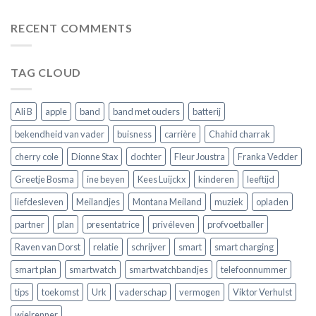
Android
je
slimme
smartwatch:
de
horloge
alles
RECENT COMMENTS
juiste
wat
voor
je
jouw
moet
horloge
TAG CLOUD
weten
voordat
je
er
Ali B
apple
band
band met ouders
batterij
een
koopt
bekendheid van vader
buisness
carrière
Chahid charrak
cherry cole
Dionne Stax
dochter
Fleur Joustra
Franka Vedder
Greetje Bosma
ine beyen
Kees Luijckx
kinderen
leeftijd
liefdesleven
Meilandjes
Montana Meiland
muziek
opladen
partner
plan
presentatrice
privéleven
profvoetballer
Raven van Dorst
relatie
schrijver
smart
smart charging
smart plan
smartwatch
smartwatchbandjes
telefoonnummer
tips
toekomst
Urk
vaderschap
vermogen
Viktor Verhulst
wielrenner