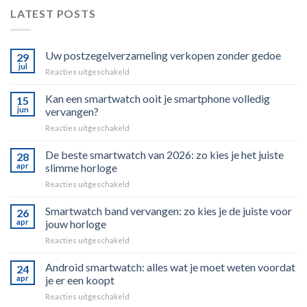
LATEST POSTS
Uw postzegelverzameling verkopen zonder gedoe
29
jul
voor
Reacties uitgeschakeld
Uw
postzegelverzameling
Kan een smartwatch ooit je smartphone volledig
15
verkopen
jun
vervangen?
zonder
voor
Reacties uitgeschakeld
gedoe
Kan
een
De beste smartwatch van 2026: zo kies je het juiste
28
smartwatch
apr
slimme horloge
ooit
voor
Reacties uitgeschakeld
je
De
smartphone
beste
Smartwatch band vervangen: zo kies je de juiste voor
volledig
26
smartwatch
vervangen?
apr
jouw horloge
van
voor
Reacties uitgeschakeld
2026:
Smartwatch
zo
band
Android smartwatch: alles wat je moet weten voordat
kies
24
vervangen:
je
apr
je er een koopt
zo
het
voor
Reacties uitgeschakeld
kies
juiste