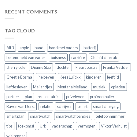
je
slimme
smartwatch:
de
horloge
alles
RECENT COMMENTS
juiste
wat
voor
je
jouw
moet
horloge
TAG CLOUD
weten
voordat
je
er
Ali B
apple
band
band met ouders
batterij
een
koopt
bekendheid van vader
buisness
carrière
Chahid charrak
cherry cole
Dionne Stax
dochter
Fleur Joustra
Franka Vedder
Greetje Bosma
ine beyen
Kees Luijckx
kinderen
leeftijd
liefdesleven
Meilandjes
Montana Meiland
muziek
opladen
partner
plan
presentatrice
privéleven
profvoetballer
Raven van Dorst
relatie
schrijver
smart
smart charging
smart plan
smartwatch
smartwatchbandjes
telefoonnummer
tips
toekomst
Urk
vaderschap
vermogen
Viktor Verhulst
wielrenner