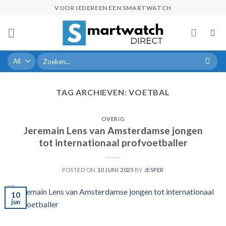
Skip
VOOR IEDEREEN EEN SMARTWATCH
to
content
Zoeken
naar:
TAG ARCHIEVEN:
VOETBAL
OVERIG
Jeremain Lens van Amsterdamse jongen
tot internationaal profvoetballer
POSTED ON
10 JUNI 2025
BY
JESPER
10
jun