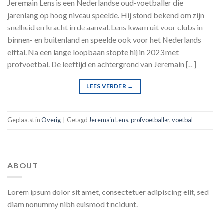
Jeremain Lens is een Nederlandse oud-voetballer die
jarenlang op hoog niveau speelde. Hij stond bekend om zijn
snelheid en kracht in de aanval. Lens kwam uit voor clubs in
binnen- en buitenland en speelde ook voor het Nederlands
elftal. Na een lange loopbaan stopte hij in 2023 met
profvoetbal. De leeftijd en achtergrond van Jeremain […]
LEES VERDER
→
Geplaatst in
Overig
|
Getagd
Jeremain Lens
,
profvoetballer
,
voetbal
ABOUT
Lorem ipsum dolor sit amet, consectetuer adipiscing elit, sed
diam nonummy nibh euismod tincidunt.