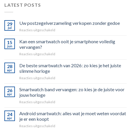
LATEST POSTS
Uw postzegelverzameling verkopen zonder gedoe
29
jul
voor
Reacties uitgeschakeld
Uw
postzegelverzameling
Kan een smartwatch ooit je smartphone volledig
15
verkopen
jun
vervangen?
zonder
voor
Reacties uitgeschakeld
gedoe
Kan
een
De beste smartwatch van 2026: zo kies je het juiste
28
smartwatch
apr
slimme horloge
ooit
voor
Reacties uitgeschakeld
je
De
smartphone
beste
Smartwatch band vervangen: zo kies je de juiste voor
volledig
26
smartwatch
vervangen?
apr
jouw horloge
van
voor
Reacties uitgeschakeld
2026:
Smartwatch
zo
band
Android smartwatch: alles wat je moet weten voordat
kies
24
vervangen:
je
apr
je er een koopt
zo
het
voor
Reacties uitgeschakeld
kies
juiste
Android