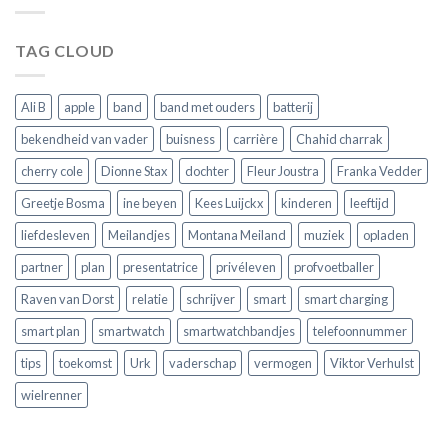
wat
voor
je
jouw
moet
horloge
TAG CLOUD
weten
voordat
je
er
Ali B
apple
band
band met ouders
batterij
een
koopt
bekendheid van vader
buisness
carrière
Chahid charrak
cherry cole
Dionne Stax
dochter
Fleur Joustra
Franka Vedder
Greetje Bosma
ine beyen
Kees Luijckx
kinderen
leeftijd
liefdesleven
Meilandjes
Montana Meiland
muziek
opladen
partner
plan
presentatrice
privéleven
profvoetballer
Raven van Dorst
relatie
schrijver
smart
smart charging
smart plan
smartwatch
smartwatchbandjes
telefoonnummer
tips
toekomst
Urk
vaderschap
vermogen
Viktor Verhulst
wielrenner