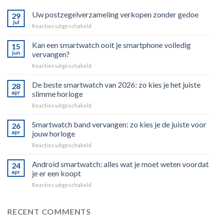
Uw postzegelverzameling verkopen zonder gedoe
29
jul
voor
Reacties uitgeschakeld
Uw
postzegelverzameling
Kan een smartwatch ooit je smartphone volledig
15
verkopen
jun
vervangen?
zonder
voor
Reacties uitgeschakeld
gedoe
Kan
een
De beste smartwatch van 2026: zo kies je het juiste
28
smartwatch
apr
slimme horloge
ooit
voor
Reacties uitgeschakeld
je
De
smartphone
beste
Smartwatch band vervangen: zo kies je de juiste voor
volledig
26
smartwatch
vervangen?
apr
jouw horloge
van
voor
Reacties uitgeschakeld
2026:
Smartwatch
zo
band
Android smartwatch: alles wat je moet weten voordat
kies
24
vervangen:
je
apr
je er een koopt
zo
het
voor
Reacties uitgeschakeld
kies
juiste
Android
je
slimme
smartwatch:
de
horloge
alles
RECENT COMMENTS
juiste