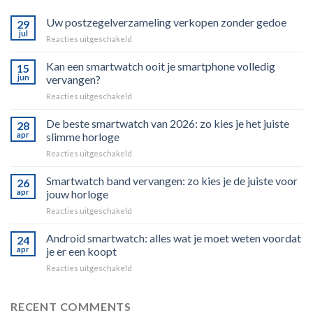
Uw postzegelverzameling verkopen zonder gedoe
29
jul
voor
Reacties uitgeschakeld
Uw
postzegelverzameling
Kan een smartwatch ooit je smartphone volledig
15
verkopen
jun
vervangen?
zonder
voor
Reacties uitgeschakeld
gedoe
Kan
een
De beste smartwatch van 2026: zo kies je het juiste
28
smartwatch
apr
slimme horloge
ooit
voor
Reacties uitgeschakeld
je
De
smartphone
beste
Smartwatch band vervangen: zo kies je de juiste voor
volledig
26
smartwatch
vervangen?
apr
jouw horloge
van
voor
Reacties uitgeschakeld
2026:
Smartwatch
zo
band
Android smartwatch: alles wat je moet weten voordat
kies
24
vervangen:
je
apr
je er een koopt
zo
het
voor
Reacties uitgeschakeld
kies
juiste
Android
je
slimme
smartwatch:
de
horloge
alles
RECENT COMMENTS
juiste