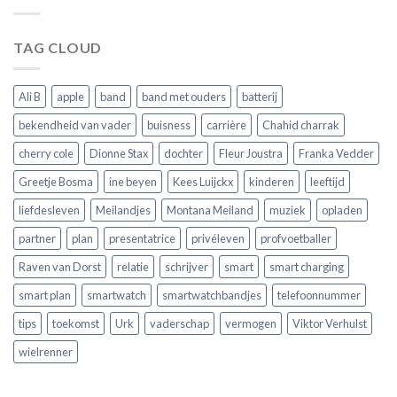
wat
voor
je
jouw
moet
horloge
TAG CLOUD
weten
voordat
je
er
Ali B
apple
band
band met ouders
batterij
een
koopt
bekendheid van vader
buisness
carrière
Chahid charrak
cherry cole
Dionne Stax
dochter
Fleur Joustra
Franka Vedder
Greetje Bosma
ine beyen
Kees Luijckx
kinderen
leeftijd
liefdesleven
Meilandjes
Montana Meiland
muziek
opladen
partner
plan
presentatrice
privéleven
profvoetballer
Raven van Dorst
relatie
schrijver
smart
smart charging
smart plan
smartwatch
smartwatchbandjes
telefoonnummer
tips
toekomst
Urk
vaderschap
vermogen
Viktor Verhulst
wielrenner