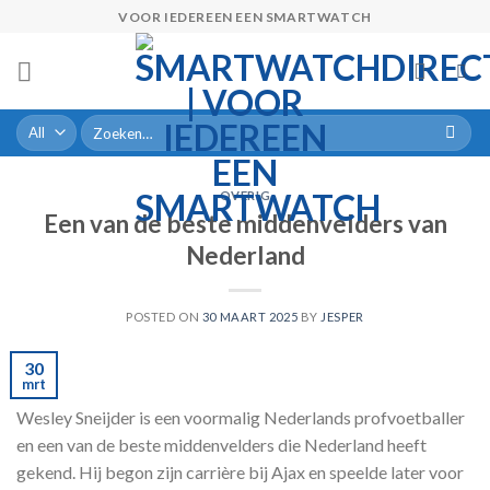
Skip
VOOR IEDEREEN EEN SMARTWATCH
to
content
Zoeken
naar:
OVERIG
Een van de beste middenvelders van
Nederland
POSTED ON
30 MAART 2025
BY
JESPER
30
mrt
Wesley Sneijder is een voormalig Nederlands profvoetballer
en een van de beste middenvelders die Nederland heeft
gekend. Hij begon zijn carrière bij Ajax en speelde later voor