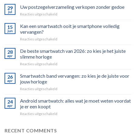
Uw postzegelverzameling verkopen zonder gedoe
29
jul
voor
Reacties uitgeschakeld
Uw
postzegelverzameling
Kan een smartwatch ooit je smartphone volledig
15
verkopen
jun
vervangen?
zonder
voor
Reacties uitgeschakeld
gedoe
Kan
een
De beste smartwatch van 2026: zo kies je het juiste
28
smartwatch
apr
slimme horloge
ooit
voor
Reacties uitgeschakeld
je
De
smartphone
beste
Smartwatch band vervangen: zo kies je de juiste voor
volledig
26
smartwatch
vervangen?
apr
jouw horloge
van
voor
Reacties uitgeschakeld
2026:
Smartwatch
zo
band
Android smartwatch: alles wat je moet weten voordat
kies
24
vervangen:
je
apr
je er een koopt
zo
het
voor
Reacties uitgeschakeld
kies
juiste
Android
je
slimme
smartwatch:
de
horloge
alles
RECENT COMMENTS
juiste
wat
voor