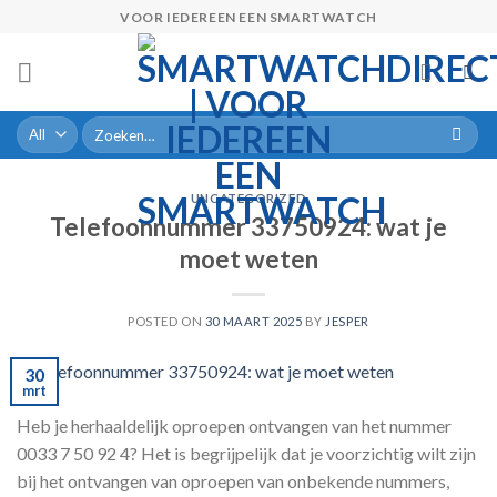
Skip
VOOR IEDEREEN EEN SMARTWATCH
to
content
Zoeken
naar:
UNCATEGORIZED
Telefoonnummer 33750924: wat je
moet weten
POSTED ON
30 MAART 2025
BY
JESPER
30
mrt
Heb je herhaaldelijk oproepen ontvangen van het nummer
0033 7 50 92 4? Het is begrijpelijk dat je voorzichtig wilt zijn
bij het ontvangen van oproepen van onbekende nummers,