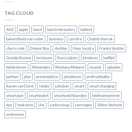
je
jouw
moet
horloge
TAG CLOUD
weten
voordat
je
er
Ali B
apple
band
band met ouders
batterij
een
koopt
bekendheid van vader
buisness
carrière
Chahid charrak
cherry cole
Dionne Stax
dochter
Fleur Joustra
Franka Vedder
Greetje Bosma
ine beyen
Kees Luijckx
kinderen
leeftijd
liefdesleven
Meilandjes
Montana Meiland
muziek
opladen
partner
plan
presentatrice
privéleven
profvoetballer
Raven van Dorst
relatie
schrijver
smart
smart charging
smart plan
smartwatch
smartwatchbandjes
telefoonnummer
tips
toekomst
Urk
vaderschap
vermogen
Viktor Verhulst
wielrenner