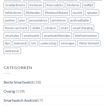
Greetje Bosma
ine beyen
Kees Luijckx
kinderen
leeftijd
liefdesleven
Meilandjes
Montana Meiland
muziek
opladen
partner
plan
presentatrice
privéleven
profvoetballer
Raven van Dorst
relatie
schrijver
smart
smart charging
smart plan
smartwatch
smartwatchbandjes
telefoonnummer
tips
toekomst
Urk
vaderschap
vermogen
Viktor Verhulst
wielrenner
CATEGORIEËN
Beste Smartwatch
(18)
Overig
(139)
Smartwatch Android
(7)