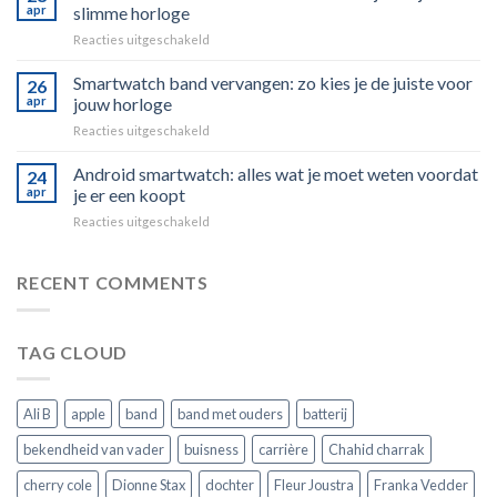
smartwatch
apr
slimme horloge
ooit
voor
Reacties uitgeschakeld
je
De
smartphone
beste
Smartwatch band vervangen: zo kies je de juiste voor
volledig
26
smartwatch
vervangen?
apr
jouw horloge
van
voor
Reacties uitgeschakeld
2026:
Smartwatch
zo
band
Android smartwatch: alles wat je moet weten voordat
kies
24
vervangen:
je
apr
je er een koopt
zo
het
voor
Reacties uitgeschakeld
kies
juiste
Android
je
slimme
smartwatch:
de
horloge
alles
RECENT COMMENTS
juiste
wat
voor
je
jouw
moet
horloge
TAG CLOUD
weten
voordat
je
er
Ali B
apple
band
band met ouders
batterij
een
koopt
bekendheid van vader
buisness
carrière
Chahid charrak
cherry cole
Dionne Stax
dochter
Fleur Joustra
Franka Vedder