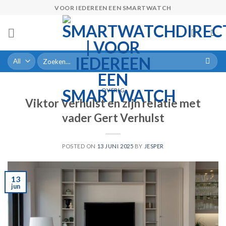
Skip
VOOR IEDEREEN EEN SMARTWATCH
to
content
Zoeken
naar:
OVERIG
Viktor Verhulst en zijn relatie met
vader Gert Verhulst
POSTED ON
13 JUNI 2025
BY
JESPER
13
jun