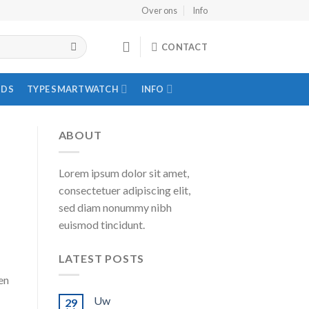
Over ons
Info
CONTACT
IDS
TYPE SMARTWATCH
INFO
ABOUT
Lorem ipsum dolor sit amet,
consectetuer adipiscing elit,
sed diam nonummy nibh
euismod tincidunt.
LATEST POSTS
en
Uw
29