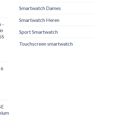
Smartwatch Dames
Smartwatch Heren
 -
in
Sport Smartwatch
6S
Touchscreen smartwatch
 6
SE
nium