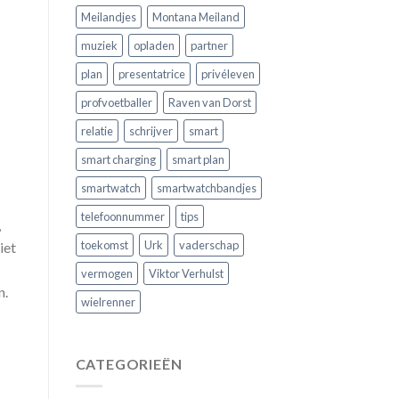
Meilandjes
Montana Meiland
muziek
opladen
partner
plan
presentatrice
privéleven
profvoetballer
Raven van Dorst
relatie
schrijver
smart
smart charging
smart plan
smartwatch
smartwatchbandjes
telefoonnummer
tips
,
toekomst
Urk
vaderschap
iet
vermogen
Viktor Verhulst
n.
wielrenner
CATEGORIEËN