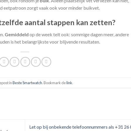
nden, ook rondom je
buik
. Alleen plaatselijk vet verliezen kan niet,
d eetpatroon zorgt vaak ook voor minder buikvet.
etzelfde aantal stappen kan zetten?
en.
Gemiddeld
op de week telt ook: sommige dagen meer, andere
den is het belangrijkste voor blijvende resultaten.
gepost in
Beste Smartwatch
. Bookmark de
link
.
Let op bij onbekende telefoonnummers als +31 26