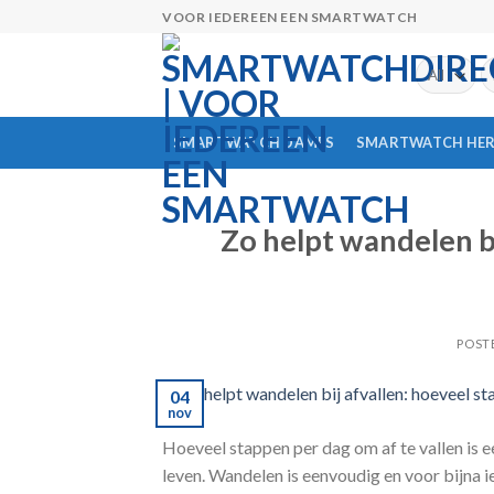
Skip
VOOR IEDEREEN EEN SMARTWATCH
to
content
Z
na
SMARTWATCH DAMES
SMARTWATCH HE
Zo helpt wandelen b
POST
04
nov
Hoeveel stappen per dag om af te vallen is e
leven. Wandelen is eenvoudig en voor bijna i