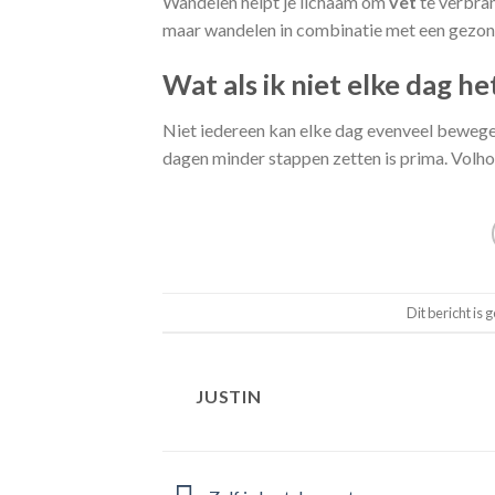
Wandelen helpt je lichaam om
vet
te verbra
maar wandelen in combinatie met een gezon
Wat als ik niet elke dag h
Niet iedereen kan elke dag evenveel beweg
dagen minder stappen zetten is prima. Volhou
Dit bericht is 
JUSTIN