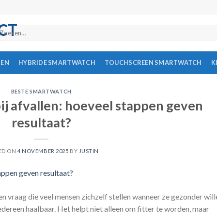
oeken
ar:
REN
HYBRIDE SMARTWATCH
TOUCHSCREEN SMARTWATCH
K
BESTE SMARTWATCH
ij afvallen: hoeveel stappen geven
resultaat?
ED ON
4 NOVEMBER 2025
BY
JUSTIN
en vraag die veel mensen zichzelf stellen wanneer ze gezonder will
edereen haalbaar. Het helpt niet alleen om fitter te worden, maar