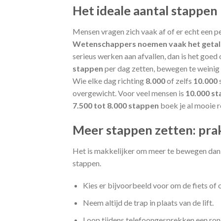
Het ideale aantal stappen
Mensen vragen zich vaak af of er echt een per
Wetenschappers noemen vaak het getal 
serieus werken aan afvallen, dan is het goe
stappen
per dag zetten, bewegen te weinig
Wie elke dag richting
8.000
of zelfs
10.000
s
overgewicht. Voor veel mensen is
10.000 s
7.500 tot 8.000 stappen
boek je al mooie re
Meer stappen zetten: prakt
Het is makkelijker om meer te bewegen dan
stappen.
Kies er bijvoorbeeld voor om de fiets of 
Neem altijd de trap in plaats van de lift.
Loop tijdens telefoongesprekken een rond