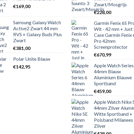
Zwart/Mosgrijs
€
169,00
€
228,00
Samsung Galaxy Watch
Garmin Fenix 6S Pro
Active2 Zwart 44 mm
Wit - 42 mm + Just 
RVS + Galaxy Buds Plus
Case Garmin Fenix 
Zwart
Pro 42mm
Screenprotector
€
381,00
€
670,99
Polar Unite Blauw
Apple Watch Series
€
142,95
44mm Blauw
Aluminium Blauwe
Sportband
€
459,00
Apple Watch Nike 
44mm Zilver Alumi
Witte Sportband +
Polsband Milanees
Zilver
€
428,00