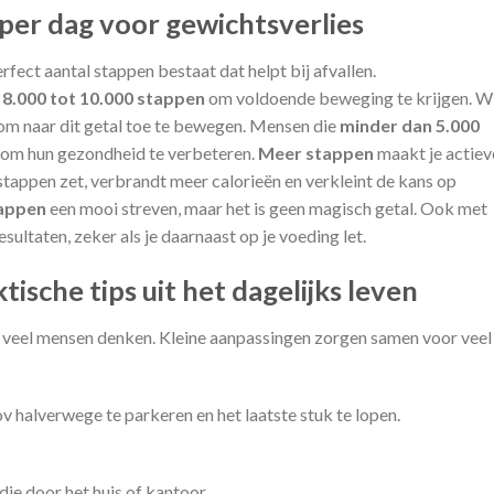
 per dag voor gewichtsverlies
fect aantal stappen bestaat dat helpt bij afvallen.
8.000 tot 10.000 stappen
om voldoende beweging te krijgen. Wi
d om naar dit getal toe te bewegen. Mensen die
minder dan 5.000
 om hun gezondheid te verbeteren.
Meer stappen
maakt je actiev
tappen zet, verbrandt meer calorieën en verkleint de kans op
tappen
een mooi streven, maar het is geen magisch getal. Ook met
sultaten, zeker als je daarnaast op je voeding let.
ische tips uit het dagelijks leven
 veel mensen denken. Kleine aanpassingen zorgen samen voor veel
ov halverwege te parkeren en het laatste stuk te lopen.
je door het huis of kantoor.