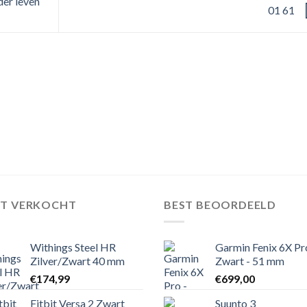
der leven
01 61
ST VERKOCHT
BEST BEOORDEELD
Withings Steel HR
Garmin Fenix 6X Pr
Zilver/Zwart 40 mm
Zwart - 51 mm
€
174,99
€
699,00
Fitbit Versa 2 Zwart
Suunto 3