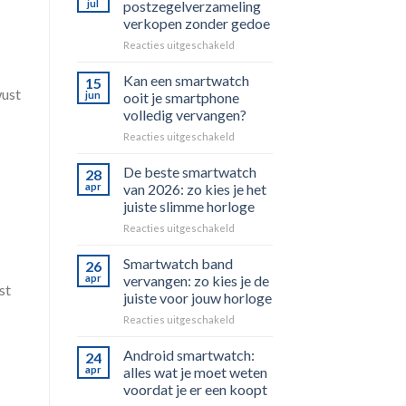
jul
postzegelverzameling
verkopen zonder gedoe
voor
Reacties uitgeschakeld
Uw
postzegelverzameling
Kan een smartwatch
15
verkopen
wust
jun
ooit je smartphone
zonder
volledig vervangen?
gedoe
voor
Reacties uitgeschakeld
Kan
een
De beste smartwatch
28
smartwatch
apr
van 2026: zo kies je het
ooit
juiste slimme horloge
je
voor
Reacties uitgeschakeld
smartphone
De
volledig
beste
vervangen?
Smartwatch band
26
smartwatch
apr
vervangen: zo kies je de
st
van
juiste voor jouw horloge
2026:
voor
Reacties uitgeschakeld
zo
Smartwatch
kies
band
je
Android smartwatch:
24
vervangen:
het
apr
alles wat je moet weten
zo
juiste
voordat je er een koopt
kies
slimme